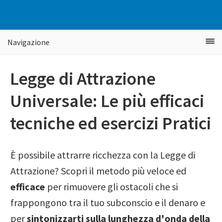
Passa
Passa
Passa
alla
al
alla
navigazione
contenuto
barra
Navigazione
primaria
principale
laterale
primaria
Legge di Attrazione
Universale: Le più efficaci
tecniche ed esercizi Pratici
È possibile attrarre ricchezza con la Legge di
Attrazione? Scopri il metodo più veloce ed
efficace
per rimuovere gli ostacoli che si
frappongono tra il tuo subconscio e il denaro e
per
sintonizzarti sulla lunghezza d'onda della